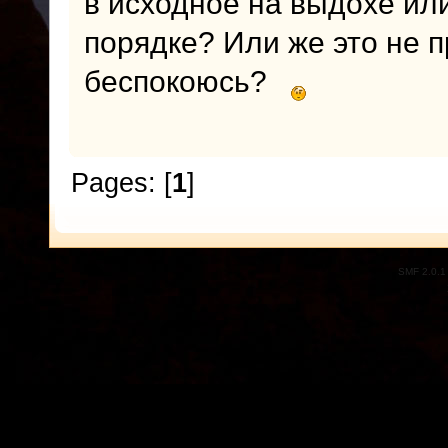
в исходное на выдохе ил
порядке? Или же это не 
беспокоюсь?
Pages: [
1
]
SMF 2.0.1