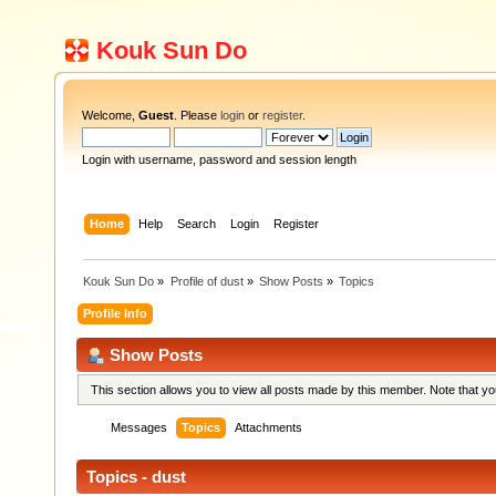
Kouk Sun Do
Welcome,
Guest
. Please
login
or
register
.
Login with username, password and session length
Home
Help
Search
Login
Register
Kouk Sun Do
»
Profile of dust
»
Show Posts
»
Topics
Profile Info
Show Posts
This section allows you to view all posts made by this member. Note that y
Messages
Topics
Attachments
Topics - dust