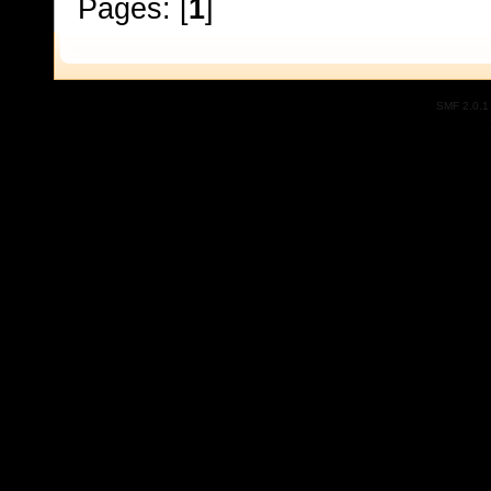
Pages: [
1
]
SMF 2.0.1