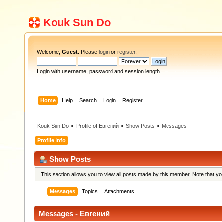
Kouk Sun Do
Welcome,
Guest
. Please
login
or
register
.
Login with username, password and session length
Home
Help
Search
Login
Register
Kouk Sun Do
»
Profile of Евгений
»
Show Posts
»
Messages
Profile Info
Show Posts
This section allows you to view all posts made by this member. Note that y
Messages
Topics
Attachments
Messages - Евгений