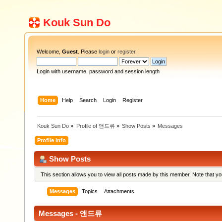
Kouk Sun Do
Welcome,
Guest
. Please
login
or
register
.
Login with username, password and session length
Home
Help
Search
Login
Register
Kouk Sun Do
»
Profile of 앤드류
»
Show Posts
»
Messages
Profile Info
Show Posts
This section allows you to view all posts made by this member. Note that y
Messages
Topics
Attachments
Messages - 앤드류