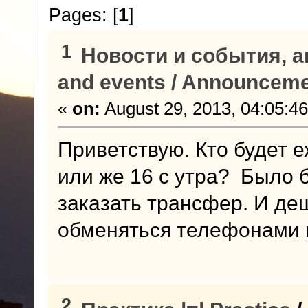
Pages: [
1
]
1
Новости и события, а
and events / Announcem
«
on:
August 29, 2013, 04:05:4
Приветствую. Кто будет 
или же 16 с утра? Было 
заказать трансфер. И д
обменяться телефонами и
2