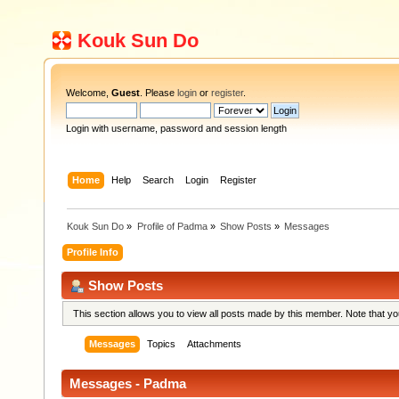
Kouk Sun Do
Welcome,
Guest
. Please
login
or
register
.
Login with username, password and session length
Home
Help
Search
Login
Register
Kouk Sun Do
»
Profile of Padma
»
Show Posts
»
Messages
Profile Info
Show Posts
This section allows you to view all posts made by this member. Note that y
Messages
Topics
Attachments
Messages - Padma