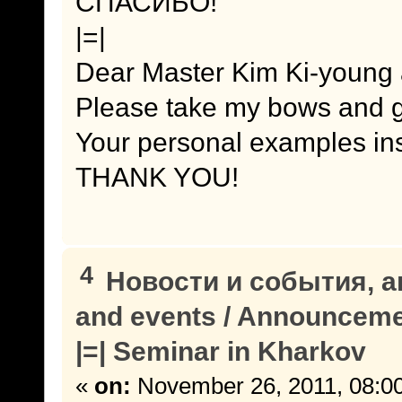
СПАСИБО!
|=|
Dear Master Kim Ki-young 
Please take my bows and gr
Your personal examples insp
THANK YOU!
4
Новости и события, а
and events / Announcem
|=| Seminar in Kharkov
«
on:
November 26, 2011, 08:0