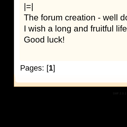
|=|
The forum creation - well 
I wish a long and fruitful lif
Good luck!
Pages: [
1
]
SMF 2.0.1