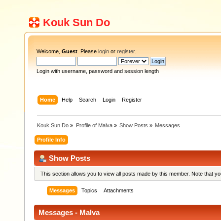
Kouk Sun Do
Welcome,
Guest
. Please
login
or
register
.
Login with username, password and session length
Home
Help
Search
Login
Register
Kouk Sun Do
»
Profile of Malva
»
Show Posts
»
Messages
Profile Info
Show Posts
This section allows you to view all posts made by this member. Note that y
Messages
Topics
Attachments
Messages - Malva