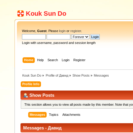
Kouk Sun Do
Welcome,
Guest
. Please
login
or
register
.
Login with username, password and session length
Home
Help
Search
Login
Register
Kouk Sun Do
»
Profile of Давид
»
Show Posts
»
Messages
Profile Info
Show Posts
This section allows you to view all posts made by this member. Note that y
Messages
Topics
Attachments
Messages - Давид