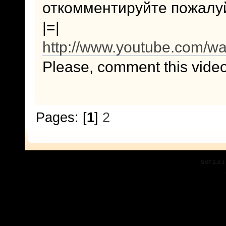
откомментируйте пожалуйс
|=|
http://www.youtube.com/
Please, comment this video
Pages: [
1
]
2
SMF 2.0.1