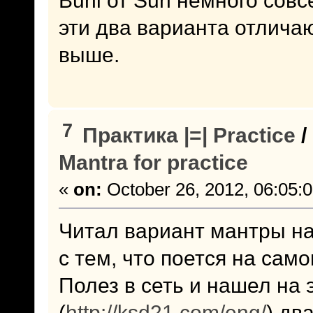
эти два варианта отличаю
выше.
7
Практика |=| Practice
/
Mantra for practice
«
on:
October 26, 2012, 06:05:
Читал вариант мантры н
с тем, что поется на сам
Полез в сеть и нашел на 
(
http://ksd21.com/eng/
) дв