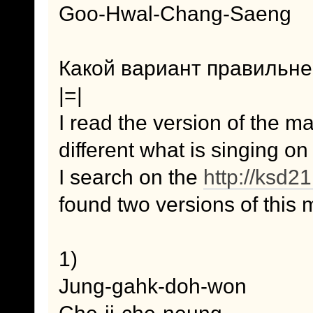
Goo-Hwal-Chang-Saeng
Какой вариант правильн
|=|
I read the version of the man
different what is singing on
I search on the
http://ksd2
found two versions of this 
1)
Jung-gahk-doh-won
Che-ji-che-neung